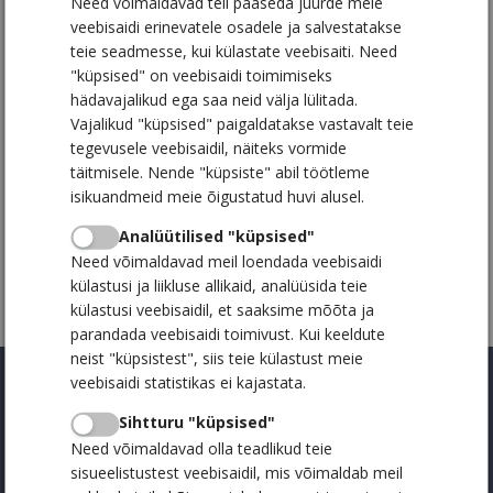
Need võimaldavad teil pääseda juurde meie
veebisaidi erinevatele osadele ja salvestatakse
Uue toote turuletoomisel
teie seadmesse, kui külastate veebisaiti. Need
"küpsised" on veebisaidi toimimiseks
Kui antud lahendustest midagi silma ei jää, siis
hädavajalikud ega saa neid välja lülitada.
võta meie tiimiga ühendust ja leiame just Sulle
Vajalikud "küpsised" paigaldatakse vastavalt teie
sobiva idee, kontaktid leiad
SIIT
tegevusele veebisaidil, näiteks vormide
täitmisele. Nende "küpsiste" abil töötleme
Kaubad, mis loovad väärtust ja tekitavad
isikuandmeid meie õigustatud huvi alusel.
emotsioone!
Analüütilised "küpsised"
Need võimaldavad meil loendada veebisaidi
külastusi ja liikluse allikaid, analüüsida teie
külastusi veebisaidil, et saaksime mõõta ja
parandada veebisaidi toimivust. Kui keeldute
neist "küpsistest", siis teie külastust meie
veebisaidi statistikas ei kajastata.
Menüü
Sihtturu "küpsised"
Kontakt
Need võimaldavad olla teadlikud teie
sisueelistustest veebisaidil, mis võimaldab meil
Tooted