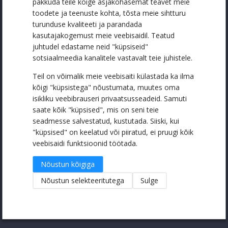
pakkuda teile kõige asjakohasemat teavet meie
toodete ja teenuste kohta, tõsta meie sihtturu
Meist
turunduse kvaliteeti ja parandada
kasutajakogemust meie veebisaidil. Teatud
juhtudel edastame neid "küpsiseid"
Koostööpartnerid
sotsiaalmeedia kanalitele vastavalt teie juhistele.
Wristbandfactory
Teil on võimalik meie veebisaiti külastada ka ilma
kõigi "küpsistega" nõustumata, muutes oma
TIPU.ee
isikliku veebibrauseri privaatsusseadeid. Samuti
Paelad.ee
saate kõik "küpsised", mis on seni teie
seadmesse salvestatud, kustutada. Siiski, kui
Logofood.eu
"küpsised" on keelatud või piiratud, ei pruugi kõik
veebisaidi funktsioonid töötada.
Dot Holding OÜ
Nõustun kõigiga
Nõustun selekteeritutega
Sulge
Reg. nr: 12828454
Meistri 16-205, 13517 Tallinn