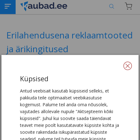
Erilahendusena reklaamtooted
ja ärikingitused
2021-02-16
Küpsised
Oleme mõeldes suvele pannud kokku
mõningad reklaamtooted ja erilahenduse
Antud veebisait kasutab küpsiseid selleks, et
ideed (
KLIKI PILDILE, ET AVADA KATALOOG
)
pakkuda teile optimaalset veebikasutuse
kogemust. Palume teil anda oma nõusolek,
vajutades allolevale nupule "Aktsepteerin kõiki
küpsiseid". Juhul kui soovite saada täiendavat
teavet meie poolt kasutatavate küpsiste kohta ja
soovite rakendada isikupärastatud küpsiste
seadeid, palume teil tutvuda meie küpsiste