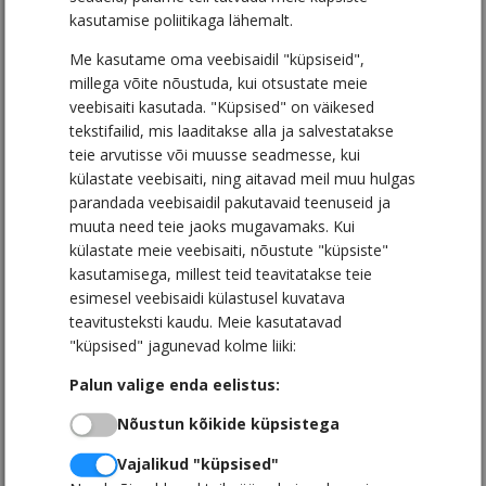
Antud toodete eripära on see, et neid saab
kasutamise poliitikaga lähemalt.
üleni personaliseerida ja enamikke teha ka
Me kasutame oma veebisaidil "küpsiseid",
Teie ettevõtte toonides, luues sellega väga
millega võite nõustuda, kui otsustate meie
omapärased ja unikaalsed reklaamkingitused,
veebisaiti kasutada. "Küpsised" on väikesed
mis tekitavad kingisaajas positiivseid
tekstifailid, mis laaditakse alla ja salvestatakse
teie arvutisse või muusse seadmesse, kui
emotsioone ja aitavad kaasa ka Teie ettevõtte
külastate veebisaiti, ning aitavad meil muu hulgas
turundusele.
parandada veebisaidil pakutavaid teenuseid ja
muuta need teie jaoks mugavamaks. Kui
külastate meie veebisaiti, nõustute "küpsiste"
Mõned valdkonnad, kus sarnaseid tooteid
kasutamisega, millest teid teavitatakse teie
kasutada:
esimesel veebisaidi külastusel kuvatava
teavitusteksti kaudu. Meie kasutatavad
Tooted tarbijamängudeks
"küpsised" jagunevad kolme liiki:
Tooted loosimisteks
Palun valige enda eelistus
:
Tooted messidele
Tooted jagamiseks töötajatele
Nõustun kõikide küpsistega
Tooted klientidele jagamiseks
Vajalikud "küpsised"
Tooted müümiseks